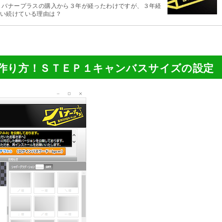
。バナープラスの購入から３年が経ったわけですが、３年経
い続けている理由は？
作り方！ＳＴＥＰ１キャンバスサイズの設定