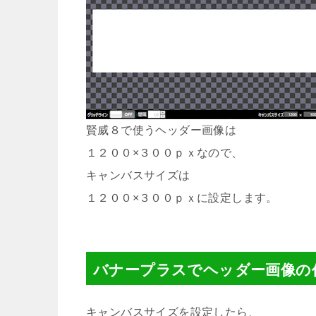
賢威８で使うヘッダー画像は
１２００×３００ｐｘなので、
キャンバスサイズは
１２００×３００ｐｘに設定します。
バナープラスでヘッダー画像の
キャンバスサイズを設定したら、