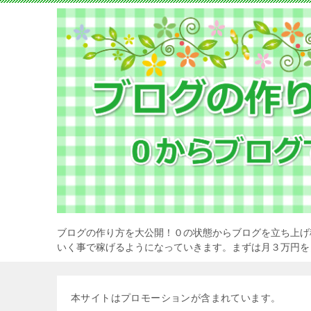
ブログの作り方を大公開！０の状態からブログを立ち上げ
いく事で稼げるようになっていきます。まずは月３万円を
本サイトはプロモーションが含まれています。