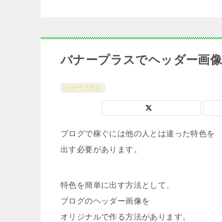
バナープラスでヘッダー画像
バナープラス
ブログで稼ぐには他の人とは違った特色を
出す必要があります。
特色を簡単に出す方法として、
ブログのヘッダー画像を
オリジナルで作る方法があります。