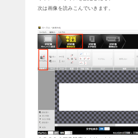
次は画像を読みこんでいきます。