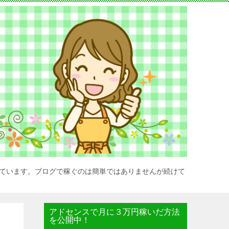
ています。ブログで稼ぐのは簡単ではありませんが続けて
アドセンスで月に３万円稼いだ方法
を公開中！