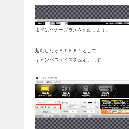
まずはバナープラスを起動します。
起動したらＳＴＥＰ１として
キャンバスサイズを設定します。