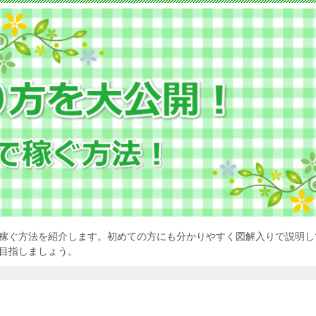
稼ぐ方法を紹介します。初めての方にも分かりやすく図解入りで説明し
目指しましょう。