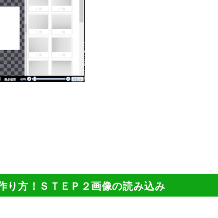
作り方！ＳＴＥＰ２画像の読み込み