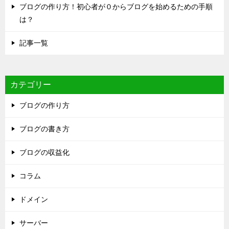
ブログの作り方！初心者が０からブログを始めるための手順
は？
記事一覧
カテゴリー
ブログの作り方
ブログの書き方
ブログの収益化
コラム
ドメイン
サーバー