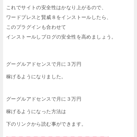
これでサイトの安全性はかなり上がるので、
ワードプレスと賢威８をインストールしたら、
このプラグインも合わせて
インストールしブログの安全性を高めましょう。
グーグルアドセンスで月に３万円
稼げるようになりました。
グーグルアドセンスで月に３万円
稼げるようになった方法は
下のリンクから読む事ができます。