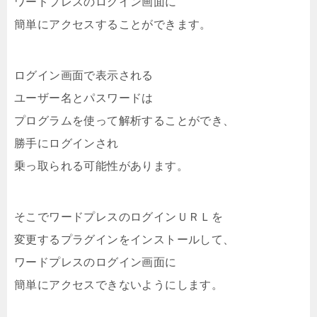
ワードプレスのログイン画面に
簡単にアクセスすることができます。
ログイン画面で表示される
ユーザー名とパスワードは
プログラムを使って解析することができ、
勝手にログインされ
乗っ取られる可能性があります。
そこでワードプレスのログインＵＲＬを
変更するプラグインをインストールして、
ワードプレスのログイン画面に
簡単にアクセスできないようにします。