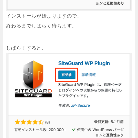
インストールが始まりますので、
終わるまでしばらく待ちます。
しばらくすると、