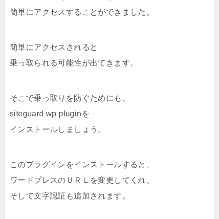
簡単にアクセスすることができました。
簡単にアクセスされると
乗っ取られる可能性が出てきます。
そこで乗っ取りを防ぐためにも、
siteguard wp pluginを
インストールしましょう。
このプラグインをインストールすると、
ワードプレスのＵＲＬを変更してくれ、
そして文字認証も追加されます。