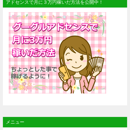
アドセンスで月に３万円稼いだ方法を公開中！
メニュー