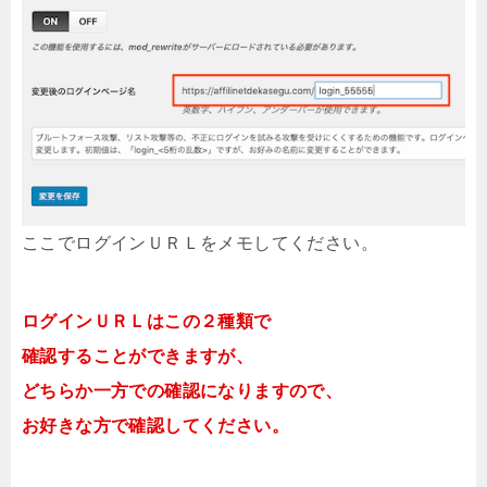
ここでログインＵＲＬをメモしてください。
ログインＵＲＬはこの２種類で
確認することができますが、
どちらか一方での確認になりますので、
お好きな方で確認してください。