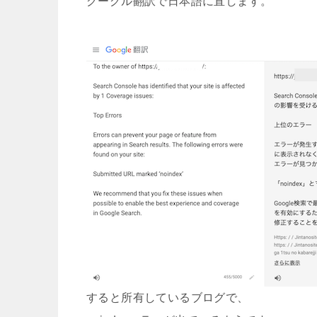
グーグル翻訳で日本語に直します。
すると所有しているブログで、