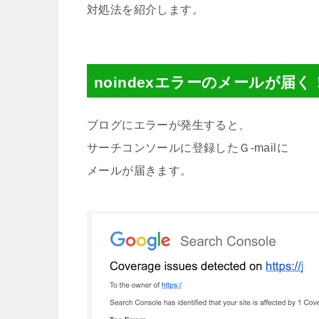
対処法を紹介します。
noindexエラーのメールが届く
ブログにエラーが発生すると、
サーチコンソールに登録したＧ-mailに
メールが届きます。