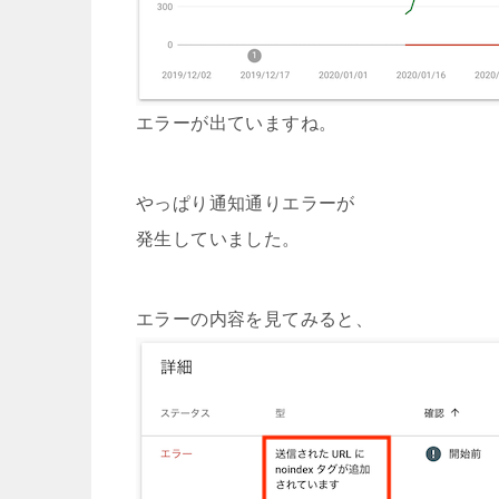
エラーが出ていますね。
やっぱり通知通りエラーが
発生していました。
エラーの内容を見てみると、