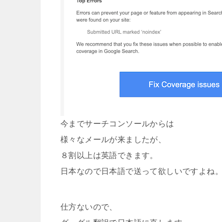
今までサーチコンソールからは
様々なメールが来ましたが、
８割以上は英語できます。
日本なので日本語で送って欲しいですよね
仕方ないので、