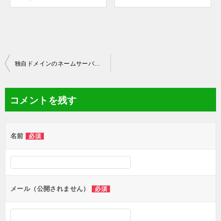
投
独自ドメインのネームサーバーの変更方法！ヘテムルとXサーバー用
稿
ナ
コメントを残す
ビ
ゲ
名前
必須
ー
シ
ョ
ン
メール（公開されません）
必須